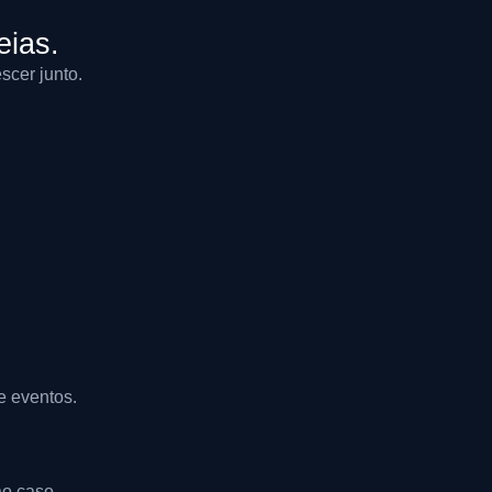
eias.
scer junto.
e eventos.
ao caso.