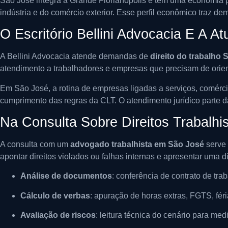
São José integra a Grande Florianópolis e tem uma economia p
indústria e do comércio exterior. Esse perfil econômico traz de
O Escritório Bellini Advocacia E A 
A Bellini Advocacia atende demandas de
direito do trabalho 
atendimento a trabalhadores e empresas que precisam de orient
Em São José, a rotina de empresas ligadas a serviços, comérci
cumprimento das regras da CLT. O atendimento jurídico parte da
Na Consulta Sobre Direitos Trabalhi
A consulta com um
advogado trabalhista em São José
serve 
apontar direitos violados ou falhas internas e apresentar uma 
Análise de documentos
: conferência de contrato de tra
Cálculo de verbas
: apuração de horas extras, FGTS, féria
Avaliação de riscos
: leitura técnica do cenário para medi