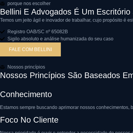
porque nos escolher
Bellini E Advogados É Um Escritório
Temos um jeito ágil e inovador de trabalhar, cujo propósito é e
Registro OAB/SC nº 65082B
Sigilo absoluto e análise humanizada do seu caso
FALE COM BELLINI
Nossos princípios
Nossos Princípios São Baseados Em 
Conhecimento
Estamos sempre buscando aprimorar nossos conhecimentos, bu
Foco No Cliente
Nossa prioridade é ouvir e entender a necessidade de nossos c