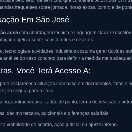
uxada pelo setor de serviços, que concentra 58,1% dos CNPJs 
mandas frequentes sobre jornada, horas extras, controle de pont
Atuação Em São José
São José
com abordagem técnica e linguagem clara. O escritório
ação objetiva sobre seus direitos e deveres.
o, tecnologia e atividades industriais costuma gerar dúvidas s
 análise do caso concreto para definir a medida mais adequada,
stas, Você Terá Acesso A:
para esclarecer a situação com base em documentos, fatos e risc
direção segura para o caso.
balho, contracheques, cartão de ponto, termo de rescisão e outro
s, décimo terceiro, adicionais e diferenças salariais.
r a viabilidade de acordo, ação judicial ou ajuste interno.