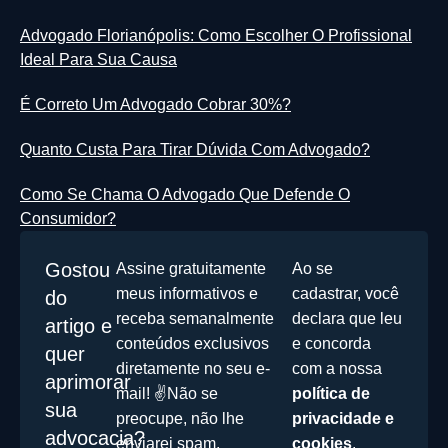
Advogado Florianópolis: Como Escolher O Profissional
Ideal Para Sua Causa
É Correto Um Advogado Cobrar 30%?
Quanto Custa Para Tirar Dúvida Com Advogado?
Como Se Chama O Advogado Que Defende O
Consumidor?
Gostou
Assine gratuitamente
Ao se
meus informativos e
cadastrar, você
do
receba semanalmente
declara que leu
artigo e
conteúdos exclusivos
e concorda
quer
diretamente no seu e-
com a nossa
aprimorar
mail! ✌️Não se
política de
sua
preocupe, não lhe
privacidade e
advocacia?
enviarei spam.
cookies
.