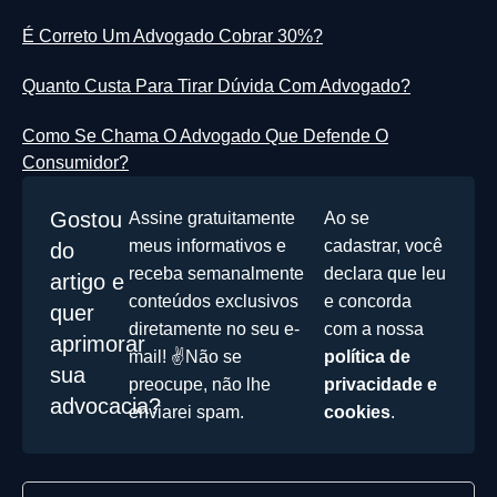
É Correto Um Advogado Cobrar 30%?
Quanto Custa Para Tirar Dúvida Com Advogado?
Como Se Chama O Advogado Que Defende O
Consumidor?
Gostou
Assine gratuitamente
Ao se
meus informativos e
cadastrar, você
do
receba semanalmente
declara que leu
artigo e
conteúdos exclusivos
e concorda
quer
diretamente no seu e-
com a nossa
aprimorar
mail! ✌️Não se
política de
sua
preocupe, não lhe
privacidade e
advocacia?
enviarei spam.
cookies
.