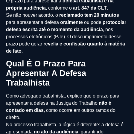
O prazo para apresentar a
defesa trabalhista
é
na
própria audiência
, conforme o
art. 847 da CLT
.
Se não houver acordo, o
reclamado tem 20 minutos
para apresentar a defesa
oralmente
ou pode
protocolar
defesa escrita até o momento da audiência
, nos
processos eletrônicos (PJe). O descumprimento desse
prazo pode gerar
revelia e confissão quanto à matéria
de fato
.
Qual É O Prazo Para
Apresentar A Defesa
Trabalhista
Como advogado trabalhista, explico que o prazo para
apresentar a defesa na Justiça do Trabalho
não é
contado em dias
, como ocorre em outros ramos do
direito.
No processo trabalhista, a lógica é diferente: a defesa é
apresentada
no ato da audiência
, garantindo