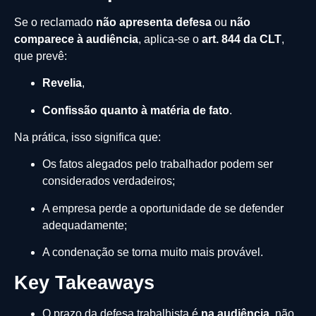
Se o reclamado
não apresenta defesa
ou
não
comparece à audiência
, aplica-se o
art. 844 da CLT
,
que prevê:
Revelia
,
Confissão quanto à matéria de fato
.
Na prática, isso significa que:
Os fatos alegados pelo trabalhador podem ser
considerados verdadeiros;
A empresa perde a oportunidade de se defender
adequadamente;
A condenação se torna muito mais provável.
Key Takeaways
O prazo da defesa trabalhista é
na audiência
, não