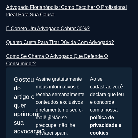
Advogado Florianópolis: Como Escolher O Profissional
Ideal Para Sua Causa
É Correto Um Advogado Cobrar 30%?
Quanto Custa Para Tirar Dúvida Com Advogado?
Como Se Chama O Advogado Que Defende O
Consumidor?
Gostou
Assine gratuitamente
Ao se
meus informativos e
cadastrar, você
do
receba semanalmente
declara que leu
artigo e
conteúdos exclusivos
e concorda
quer
diretamente no seu e-
com a nossa
aprimorar
mail! ✌️Não se
política de
sua
preocupe, não lhe
privacidade e
advocacia?
enviarei spam.
cookies
.