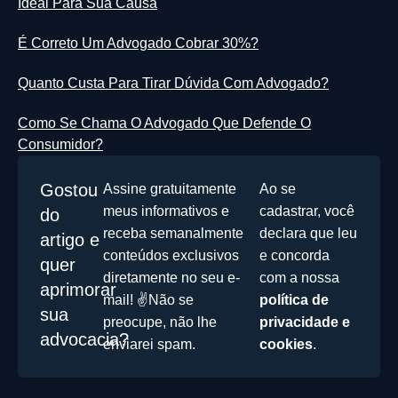
Ideal Para Sua Causa
É Correto Um Advogado Cobrar 30%?
Quanto Custa Para Tirar Dúvida Com Advogado?
Como Se Chama O Advogado Que Defende O
Consumidor?
Gostou
Assine gratuitamente
Ao se
meus informativos e
cadastrar, você
do
receba semanalmente
declara que leu
artigo e
conteúdos exclusivos
e concorda
quer
diretamente no seu e-
com a nossa
aprimorar
mail! ✌️Não se
política de
sua
preocupe, não lhe
privacidade e
advocacia?
enviarei spam.
cookies
.