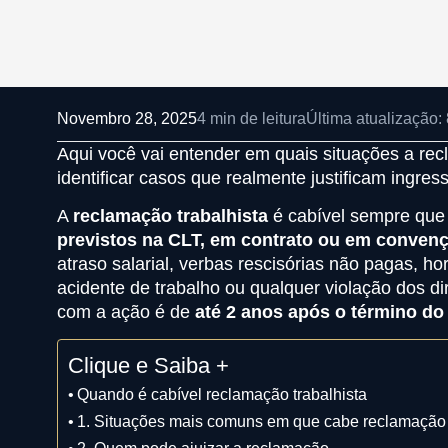
Novembro 28, 2025
4 min de leitura
Última atualização
Aqui você vai entender em quais situações a rec
identificar casos que realmente justificam ingre
A
reclamação trabalhista
é cabível sempre qu
previstos na CLT, em contrato ou em convenç
atraso salarial, verbas rescisórias não pagas, ho
acidente de trabalho ou qualquer violação dos dir
com a ação é de
até 2 anos após o término do
Clique e Saiba +
Quando é cabível reclamação trabalhista
1. Situações mais comuns em que cabe reclamação 
2. Quem pode ajuizar a reclamação