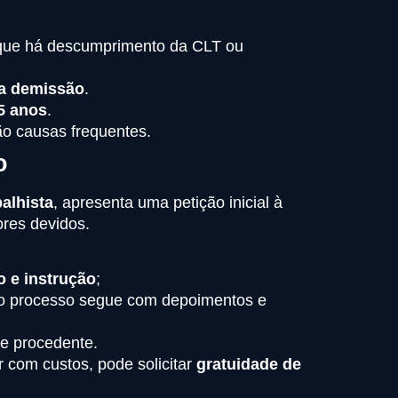
e que há descumprimento da CLT ou
 a demissão
.
 5 anos
.
são causas frequentes.
o
alhista
, apresenta uma petição inicial à
ores devidos.
o e instrução
;
 o processo segue com depoimentos e
se procedente.
 com custos, pode solicitar
gratuidade de