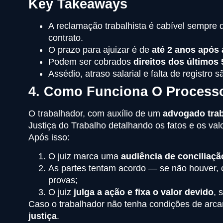
Key Takeaways
A reclamação trabalhista é cabível sempr
contrato.
O prazo para ajuizar é de
até 2 anos após
Podem ser cobrados
direitos dos últimos
Assédio, atraso salarial e falta de registro 
4. Como Funciona O Process
O trabalhador, com auxílio de um
advogado trab
Justiça do Trabalho detalhando os fatos e os val
Após isso:
O juiz marca uma
audiência de conciliaçã
As partes tentam acordo — se não houver,
provas;
O juiz
julga a ação e fixa o valor devido
, 
Caso o trabalhador não tenha condições de arcar
justiça
.