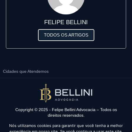
FELIPE BELLINI
TODOS OS ARTIGOS
Cidades que Atendemos
Copyright © 2025 - Felipe Bellini Advocacia – Todos os
direitos reservados.
Política de Privacidade
Nós utilizamos cookies para garantir que você tenha a melhor
Feito com
pela Baita Site -
Criação de Sites
experiência em nosso site. Se você continua a usar este site,