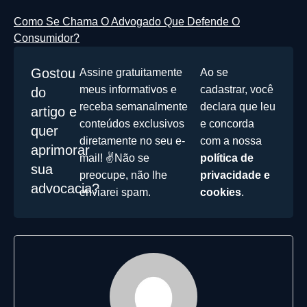
Como Se Chama O Advogado Que Defende O
Consumidor?
Gostou
Assine gratuitamente
Ao se
meus informativos e
cadastrar, você
do
receba semanalmente
declara que leu
artigo e
conteúdos exclusivos
e concorda
quer
diretamente no seu e-
com a nossa
aprimorar
mail! ✌️Não se
política de
sua
preocupe, não lhe
privacidade e
advocacia?
enviarei spam.
cookies
.